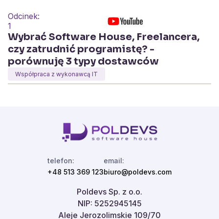
Odcinek:
1
Wybrać Software House, Freelancera,
czy zatrudnić programistę? -
porównuję 3 typy dostawców
Współpraca z wykonawcą IT
telefon:
email:
+48 513 369 123
biuro@poldevs.com
Poldevs Sp. z o.o.
NIP: 5252945145
Aleje Jerozolimskie 109/70