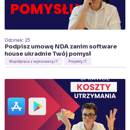
Odcinek:
25
Podpisz umowę NDA zanim software
house ukradnie Twój pomysł
Współpraca z wykonawcą IT
Projekty IT