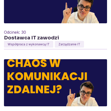
Odcinek:
30
Dostawca IT zawodzi
Współpraca z wykonawcą IT
Zarządzanie IT