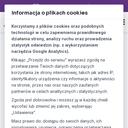
biuro@poldevs.com
PL
|
EN
Informacja o plikach cookies
Korzystamy z plików cookies oraz podobnych
technologii w celu zapewnienia prawidłowego
działania strony, analizy ruchu oraz prowadzenia
Doradca IT - wyjaśniam IT w
statystyk odwiedzin (np. z wykorzystaniem
narzędzia Google Analytics).
biznesowy sposób
Klikając „Przejdź do serwisu” wyrażasz zgodę na
przetwarzanie Twoich danych dotyczących
korzystania ze strony internetowej, takich jak adres IP,
Tomasz
identyfikatory urządzenia czy informacje o aktywności
Oszkiel
na stronie, przez nas oraz naszych zaufanych
CEO & CTO
partnerów w celach analitycznych i statystycznych.
Poldevs
Software
Zgoda jest dobrowolna i możesz ją w każdej chwili
House
wycofać lub zmienić jej zakres, wybierając
„Ustawienia”.
Masz prawo do: dostępu do swoich danych, ich
sprostowania, usunięcia, ograniczenia przetwarzania,