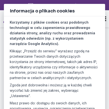
biuro@poldevs.com
PL
|
EN
Informacja o plikach cookies
Korzystamy z plików cookies oraz podobnych
technologii w celu zapewnienia prawidłowego
działania strony, analizy ruchu oraz prowadzenia
OPROGRAMOWANIE DLA SIECI
FRANCZYZOWYCH - FRANCHIX
statystyk odwiedzin (np. z wykorzystaniem
narzędzia Google Analytics).
Klikając „Przejdź do serwisu” wyrażasz zgodę na
przetwarzanie Twoich danych dotyczących
korzystania ze strony internetowej, takich jak adres IP,
identyfikatory urządzenia czy informacje o aktywności
na stronie, przez nas oraz naszych zaufanych
partnerów w celach analitycznych i statystycznych.
Zgoda jest dobrowolna i możesz ją w każdej chwili
wycofać lub zmienić jej zakres, wybierając
„Ustawienia”.
Masz prawo do: dostępu do swoich danych, ich
sprostowania, usunięcia, ograniczenia przetwarzania,