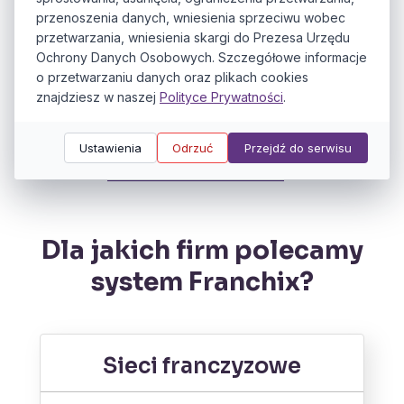
Gotowy system w
przenoszenia danych, wniesienia sprzeciwu wobec
przetwarzania, wniesienia skargi do Prezesa Urzędu
abonamencie lub rozwijany
Ochrony Danych Osobowych. Szczegółowe informacje
na Twoje zlecenie.
o przetwarzaniu danych oraz plikach cookies
znajdziesz w naszej
Polityce Prywatności
.
sectionHero.btnText
Ustawienia
Odrzuć
Przejdź do serwisu
sectionHero.textArrow
Dla jakich firm polecamy
system Franchix?
Sieci franczyzowe